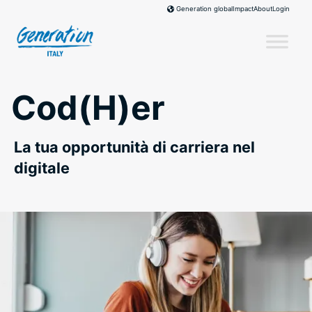
Skip
Impact
About
Login
Generation global
to
content
Cod(H)er
La tua opportunità di carriera nel
digitale