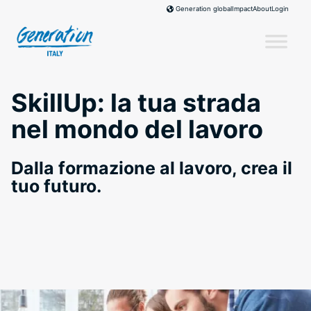
Skip
Impact
About
Login
Generation global
to
content
SkillUp: la tua strada
nel mondo del lavoro
Dalla formazione al lavoro, crea il
tuo futuro.