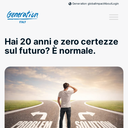
Skip
Impact
About
Login
Generation global
to
content
Hai 20 anni e zero certezze
sul futuro? È normale.