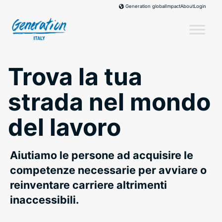
Skip
Impact
About
Login
Generation global
to
content
Trova la tua
strada nel mondo
del lavoro
Aiutiamo le persone ad acquisire le
competenze necessarie per avviare o
reinventare carriere altrimenti
inaccessibili.